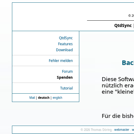
© 2
QtdSync
QtdSync
Features
Download
Fehler melden
Ba
Forum
Spenden
Diese Softwa
nützlich er
Tutorial
eine "klein
Mail
|
deutsch
|
english
Für die bis
© 2026 Thomas Döring -
webmaster
-
w